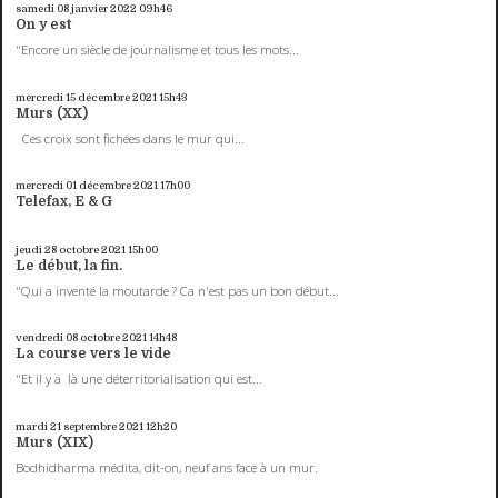
samedi 08
janvier 2022
09h46
On y est
"Encore un siècle de journalisme et tous les mots...
mercredi 15
décembre 2021
15h43
Murs (XX)
Ces croix sont fichées dans le mur qui...
mercredi 01
décembre 2021
17h00
Telefax, E & G
jeudi 28
octobre 2021
15h00
Le début, la fin.
"Qui a inventé la moutarde ? Ca n'est pas un bon début...
vendredi 08
octobre 2021
14h48
La course vers le vide
"Et il y a là une déterritorialisation qui est...
mardi 21
septembre 2021
12h20
Murs (XIX)
Bodhidharma médita, dit-on, neuf ans face à un mur.