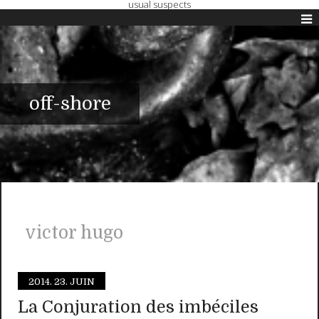
usual suspects
off-shore
victor hugo
2014.
23. JUIN
La Conjuration des imbéciles