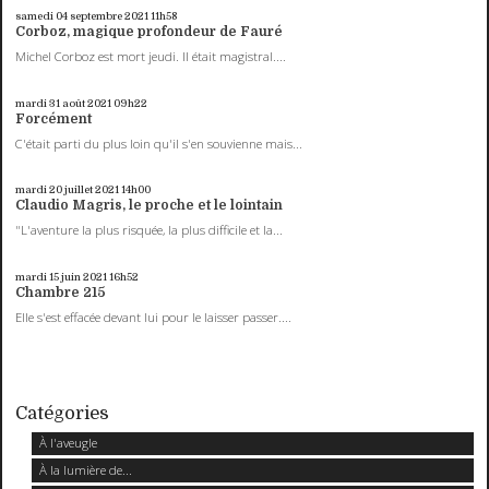
samedi 04
septembre 2021
11h58
Corboz, magique profondeur de Fauré
Michel Corboz est mort jeudi. Il était magistral....
mardi 31
août 2021
09h22
Forcément
C'était parti du plus loin qu'il s'en souvienne mais...
mardi 20
juillet 2021
14h00
Claudio Magris, le proche et le lointain
"L'aventure la plus risquée, la plus difficile et la...
mardi 15
juin 2021
16h52
Chambre 215
Elle s'est effacée devant lui pour le laisser passer....
Catégories
À l'aveugle
À la lumière de...