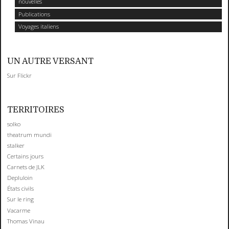
nouvelles
Publications
Voyages italiens
UN AUTRE VERSANT
Sur Flickr
TERRITOIRES
solko
theatrum mundi
stalker
Certains jours
Carnets de JLK
Depluloin
États civils
Sur le ring
Vacarme
Thomas Vinau