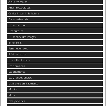
À quatre mains
Anachroscopiques
Ce vice impuni : la lecture
De la mélancolie
De la peinture
Des auteurs
Du monde des images
En un sens
Femmes en bleu
Il fut un temps...
Le souffle des lieux
Les abrasions
Les chambres
Les grandes photos
Littérature en fragments
Miroirs
Murs
new yorkaises