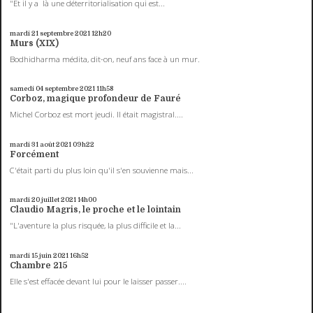
"Et il y a là une déterritorialisation qui est...
mardi 21
septembre 2021
12h20
Murs (XIX)
Bodhidharma médita, dit-on, neuf ans face à un mur.
samedi 04
septembre 2021
11h58
Corboz, magique profondeur de Fauré
Michel Corboz est mort jeudi. Il était magistral....
mardi 31
août 2021
09h22
Forcément
C'était parti du plus loin qu'il s'en souvienne mais...
mardi 20
juillet 2021
14h00
Claudio Magris, le proche et le lointain
"L'aventure la plus risquée, la plus difficile et la...
mardi 15
juin 2021
16h52
Chambre 215
Elle s'est effacée devant lui pour le laisser passer....