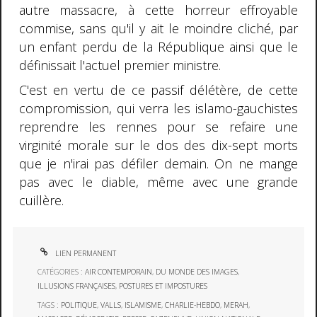
autre massacre, à cette horreur effroyable
commise, sans qu'il y ait le moindre cliché, par
un enfant perdu de la République ainsi que le
définissait l'actuel premier ministre.
C'est en vertu de ce passif délétère, de cette
compromission, qui verra les islamo-gauchistes
reprendre les rennes pour se refaire une
virginité morale sur le dos des dix-sept morts
que je n'irai pas défiler demain. On ne mange
pas avec le diable, même avec une grande
cuillère.
LIEN PERMANENT
CATÉGORIES :
AIR CONTEMPORAIN
,
DU MONDE DES IMAGES
,
ILLUSIONS FRANÇAISES
,
POSTURES ET IMPOSTURES
TAGS :
POLITIQUE
,
VALLS
,
ISLAMISME
,
CHARLIE-HEBDO
,
MERAH
,