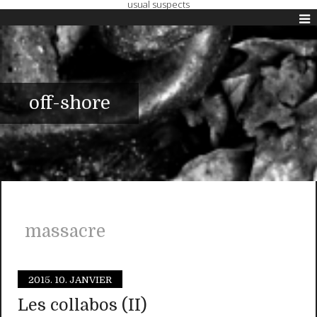
usual suspects
off-shore
massacre
2015.
10. JANVIER
Les collabos (II)