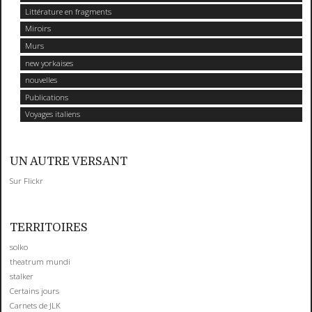
Littérature en fragments
Miroirs
Murs
new yorkaises
nouvelles
Publications
Voyages italiens
UN AUTRE VERSANT
Sur Flickr
TERRITOIRES
solko
theatrum mundi
stalker
Certains jours
Carnets de JLK