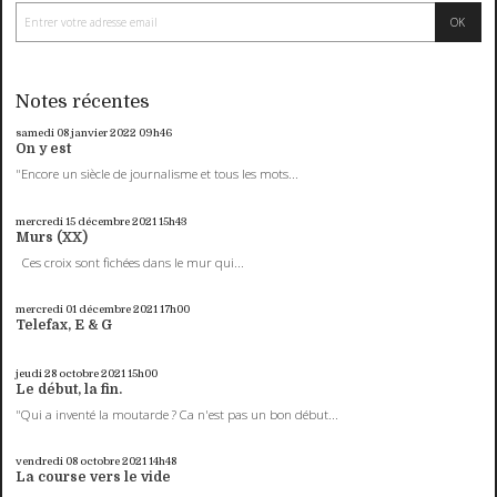
Notes récentes
samedi 08
janvier 2022
09h46
On y est
"Encore un siècle de journalisme et tous les mots...
mercredi 15
décembre 2021
15h43
Murs (XX)
Ces croix sont fichées dans le mur qui...
mercredi 01
décembre 2021
17h00
Telefax, E & G
jeudi 28
octobre 2021
15h00
Le début, la fin.
"Qui a inventé la moutarde ? Ca n'est pas un bon début...
vendredi 08
octobre 2021
14h48
La course vers le vide