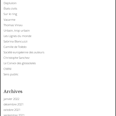
Depluloin
États civils
Sur le ring
Vacarme
Thomas Vinau
Urbain, trop urbain
Les Lignes du monde
Sabrina Biancuzzi
Camille de Tolédo
Société européenne des auteurs
Christophe Sanchez
Le Convoi des glossolales
OWNI
Sens public
Archives
janvier 2022
décembre 2021
octobre 2021
septembre 2021