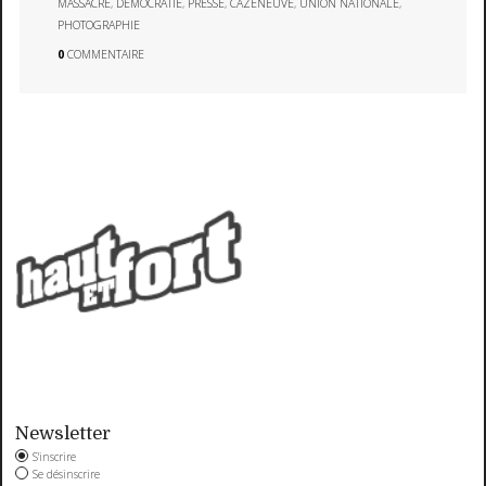
MASSACRE
,
DÉMOCRATIE
,
PRESSE
,
CAZENEUVE
,
UNION NATIONALE
,
PHOTOGRAPHIE
0
COMMENTAIRE
Newsletter
S'inscrire
Se désinscrire