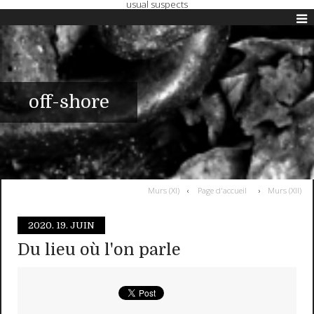
usual suspects
off-shore
Murs (XI)
Page d'accueil
Murs (XII)
2020.
19. JUIN
Du lieu où l'on parle