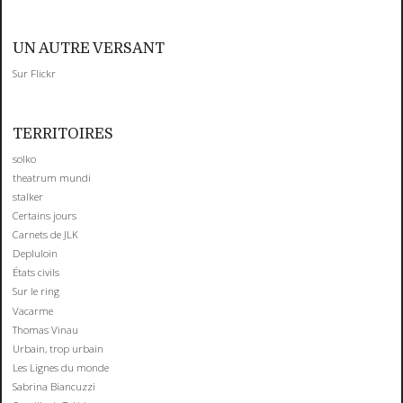
UN AUTRE VERSANT
Sur Flickr
TERRITOIRES
solko
theatrum mundi
stalker
Certains jours
Carnets de JLK
Depluloin
États civils
Sur le ring
Vacarme
Thomas Vinau
Urbain, trop urbain
Les Lignes du monde
Sabrina Biancuzzi