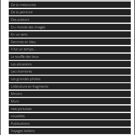
De la mélancolie
De la peinture
Des auteurs
Du monde des images
En un sens
Femmes en bleu
Il fut un temps...
Le souffle des lieux
Les abrasions
Les chambres
Les grandes photos
Littérature en fragments
Miroirs
Murs
new yorkaises
nouvelles
Publications
Voyages italiens