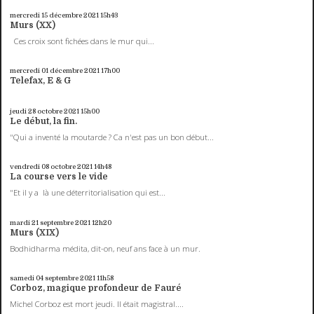
mercredi 15
décembre 2021
15h43
Murs (XX)
Ces croix sont fichées dans le mur qui...
mercredi 01
décembre 2021
17h00
Telefax, E & G
jeudi 28
octobre 2021
15h00
Le début, la fin.
"Qui a inventé la moutarde ? Ca n'est pas un bon début...
vendredi 08
octobre 2021
14h48
La course vers le vide
"Et il y a là une déterritorialisation qui est...
mardi 21
septembre 2021
12h20
Murs (XIX)
Bodhidharma médita, dit-on, neuf ans face à un mur.
samedi 04
septembre 2021
11h58
Corboz, magique profondeur de Fauré
Michel Corboz est mort jeudi. Il était magistral....