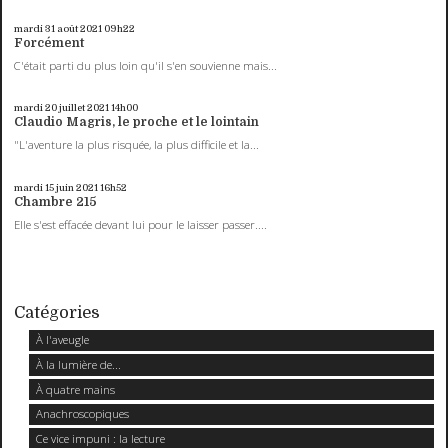
mardi 31
août 2021
09h22
Forcément
C'était parti du plus loin qu'il s'en souvienne mais...
mardi 20
juillet 2021
14h00
Claudio Magris, le proche et le lointain
"L'aventure la plus risquée, la plus difficile et la...
mardi 15
juin 2021
16h52
Chambre 215
Elle s'est effacée devant lui pour le laisser passer....
Catégories
À l'aveugle
À la lumière de...
À quatre mains
Anachroscopiques
Ce vice impuni : la lecture