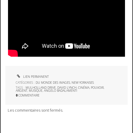
LIEN PERMANENT
CATÉGORIES :
DU MONDE DES IMAGES
,
NEW YORKAISES
TAGS :
MULHOLLAND DRIVE
,
DAVID LYNCH
,
CINÉMA
,
POUVOIR
,
ARGENT
,
MUSIQUE
,
ANGELO BADALAMENTI
0
COMMENTAIRE
Les commentaires sont fermés.