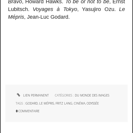
Bravo
, Howard Hawks.
To be or not to be
, Ernst
Lubitsch.
Voyages à Tokyo
, Yasujiro Ozu.
Le
Mépris
, Jean-Luc Godard.
LIEN PERMANENT
CATÉGORIES :
DU MONDE DES IMAGES
TAGS :
GODARD
,
LE MÉPRIS
,
FRITZ LANG
,
CINÉMA
,
ODYSSÉE
0
COMMENTAIRE