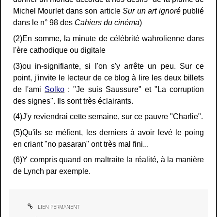
Michel Mourlet dans son article
Sur un art ignoré
publié
dans le n° 98 des
Cahiers du cinéma
)
(2)En somme, la minute de célébrité wahrolienne dans
l'ère cathodique ou digitale
(3)ou in-signifiante, si l'on s'y arrête un peu. Sur ce
point, j'invite le lecteur de ce blog à lire les deux billets
de l'ami
Solko
: "Je suis Saussure" et "La corruption
des signes". Ils sont très éclairants.
(4)J'y reviendrai cette semaine, sur ce pauvre "Charlie".
(5)Qu'ils se méfient, les derniers à avoir levé le poing
en criant "no pasaran" ont très mal fini...
(6)Y compris quand on maltraite la réalité, à la manière
de Lynch par exemple.
LIEN PERMANENT