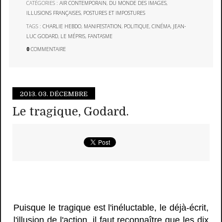
CATÉGORIES :
AIR CONTEMPORAIN
,
DU MONDE DES IMAGES
,
ILLUSIONS FRANÇAISES
,
POSTURES ET IMPOSTURES
TAGS :
CHARLIE HEBDO
,
MANIFESTATION
,
POLITIQUE
,
CINÉMA
,
JEAN-
LUC GODARD
,
LE MÉPRIS
,
FANTASME
0
COMMENTAIRE
2013.
03. DÉCEMBRE
Le tragique, Godard.
Puisque le tragique est l'inéluctable, le déjà-écrit,
l'illusion de l'action, il faut reconnaître que les dix