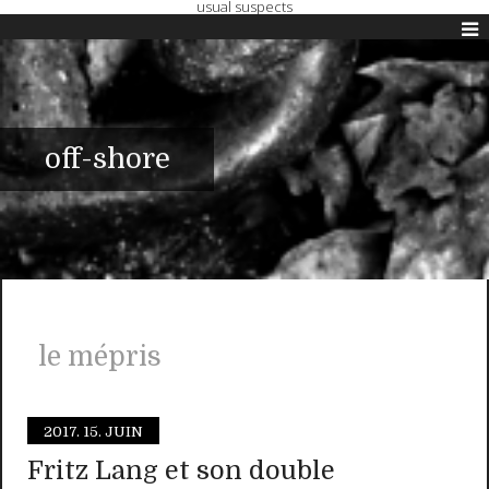
usual suspects
off-shore
le mépris
2017.
15. JUIN
Fritz Lang et son double