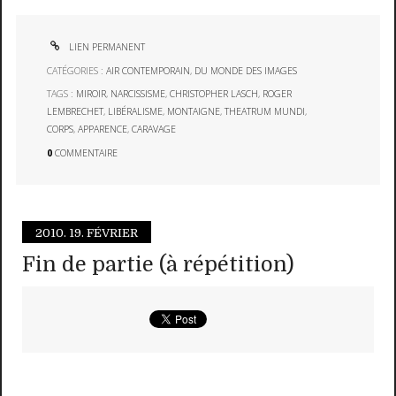
LIEN PERMANENT
CATÉGORIES :
AIR CONTEMPORAIN
,
DU MONDE DES IMAGES
TAGS :
MIROIR
,
NARCISSISME
,
CHRISTOPHER LASCH
,
ROGER
LEMBRECHET
,
LIBÉRALISME
,
MONTAIGNE
,
THEATRUM MUNDI
,
CORPS
,
APPARENCE
,
CARAVAGE
0
COMMENTAIRE
2010.
19. FÉVRIER
Fin de partie (à répétition)