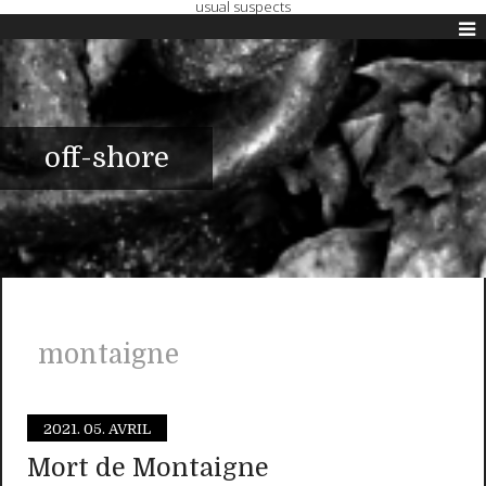
usual suspects
off-shore
montaigne
2021.
05. AVRIL
Mort de Montaigne