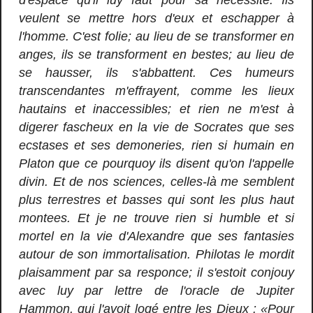
d'espace qu'il luy faut pour sa necessité. Ils
veulent se mettre hors d'eux et eschapper à
l'homme. C'est folie; au lieu de se transformer en
anges, ils se transforment en bestes; au lieu de
se hausser, ils s'abbattent. Ces humeurs
transcendantes m'effrayent, comme les lieux
hautains et inaccessibles; et rien ne m'est à
digerer fascheux en la vie de Socrates que ses
ecstases et ses demoneries, rien si humain en
Platon que ce pourquoy ils disent qu'on l'appelle
divin. Et de nos sciences, celles-là me semblent
plus terrestres et basses qui sont les plus haut
montees. Et je ne trouve rien si humble et si
mortel en la vie d'Alexandre que ses fantasies
autour de son immortalisation. Philotas le mordit
plaisamment par sa responce; il s'estoit conjouy
avec luy par lettre de l'oracle de Jupiter
Hammon, qui l'avoit logé entre les Dieux : «Pour