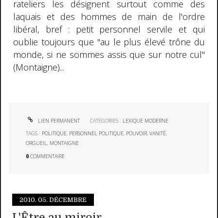
rateliers les désignent surtout comme des
laquais et des hommes de main de l'ordre
libéral, bref : petit personnel servile et qui
oublie toujours que "au le plus élevé trône du
monde, si ne sommes assis que sur notre cul"
(Montaigne)...
LIEN PERMANENT
CATÉGORIES :
LEXIQUE MODERNE
TAGS :
POLITIQUE
,
PERSONNEL POLITIQUE
,
POUVOIR
,
VANITÉ
,
ORGUEIL
,
MONTAIGNE
0
COMMENTAIRE
2010.
05. DÉCEMBRE
L'Être au miroir