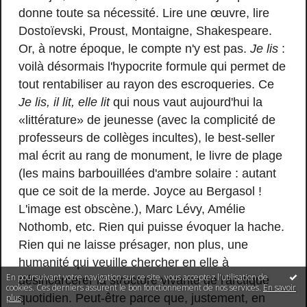
donne toute sa nécessité. Lire une œuvre, lire
Dostoïevski, Proust, Montaigne, Shakespeare.
Or, à notre époque, le compte n'y est pas.
Je lis
:
voilà désormais l'hypocrite formule qui permet de
tout rentabiliser au rayon des escroqueries. Ce
Je lis, il lit, elle lit
qui nous vaut aujourd'hui la
«littérature» de jeunesse (avec la complicité de
professeurs de collèges incultes), le best-seller
mal écrit au rang de monument, le livre de plage
(les mains barbouillées d'ambre solaire : autant
que ce soit de la merde. Joyce au Bergasol !
L'image est obscène.), Marc Lévy, Amélie
Nothomb, etc. Rien qui puisse évoquer la hache.
Rien qui ne laisse présager, non plus, une
humanité qui veuille chercher en elle à
En poursuivant votre navigation sur ce site, vous acceptez l'utilisation de
désincarcérer la structure vivante de l'arctique
cookies. Ces derniers assurent le bon fonctionnement de nos services.
En savoir
quotidien. Peut-être parce que, justement, en
plus
.